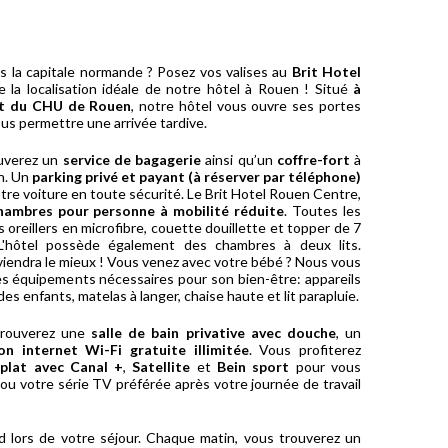
s la capitale normande ? Posez vos valises au
Brit Hotel
e la localisation idéale de notre hôtel à Rouen ! Situé
à
 et du CHU de Rouen
, notre hôtel vous ouvre ses portes
ous permettre une arrivée tardive.
ouverez un
service de bagagerie
ainsi qu’un
coffre-fort
à
on. Un
parking privé et payant (à réserver par téléphone)
otre voiture en toute sécurité. Le Brit Hotel Rouen Centre,
hambres pour personne à mobilité réduite
. Toutes les
oreillers en microfibre, couette douillette et topper de 7
L'hôtel possède également des chambres à deux lits.
viendra le mieux ! Vous venez avec votre bébé ? Nous vous
es équipements nécessaires pour son bien-être: appareils
des enfants, matelas à langer, chaise haute et lit parapluie.
trouverez une
salle de bain privative avec douche
, un
on internet Wi-Fi gratuite illimitée
. Vous profiterez
plat avec Canal +
,
Satellite
et
Bein sport
pour vous
ou votre série TV préférée après votre journée de travail
d lors de votre séjour. Chaque matin, vous trouverez un