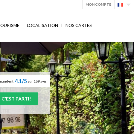
MON COMPTE
TOURISME
LOCALISATION
NOS CARTES
4.1/5
ommandent
sur 189 avis