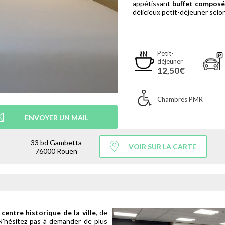
appétissant
buffet composé 
délicieux petit-déjeuner selon
Petit-
déjeuner
12,50€
Chambres PMR
ENVOYER UN MAIL
33 bd Gambetta
VOIR SUR LA CARTE
76000 Rouen
centre historique de la ville,
de
N'hésitez pas à demander de plus