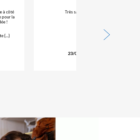
J' aime bien descendre dans cet hôtel parce qu' il est
calme. Les chambres ont été refaites. Ça sent le neuf
et le propre
Réponse de l'hôtelier :
Madame , C'est toujours avec un très grand plaisir {...}
Lire la suite
21/07/2026 -